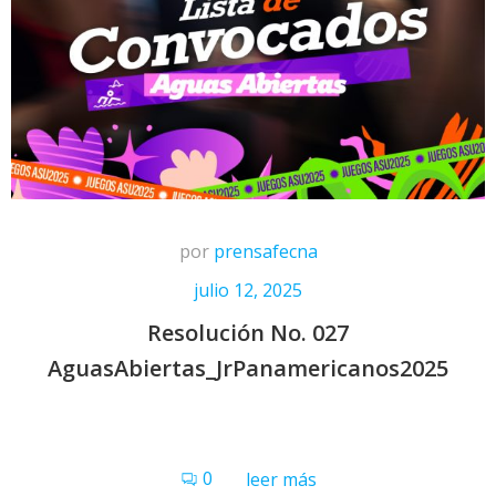
por
prensafecna
julio 12, 2025
Resolución No. 027
AguasAbiertas_JrPanamericanos2025
0
leer más