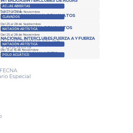
INTERLIGAS/INTERCLUBES DE AGUAS
onal
ABIERTAS
AGUAS ABIERTAS
nacional
Del 27 al 29 de Noviembre
FESTIVAL II NACIONAL DE NOVATOS
CLAVADOS
Del 25 al 28 de Septiembre
FESTIVAL NACIONAL DE NOVATOS
NATACIÓN ARTÍSTICA
Del 25 al 28 de Noviembre
NACIONAL INTERCLUBES FUERZA A Y FUERZA
o y Funcionarios FECNA
B
NATACIÓN ARTÍSTICA
 y Disciplina
Del 13 al 16 de Noviembre
FESTIVAL NACIONAL MIXTO
POLO ACUÁTICO
s FECNA
rio Especial
o