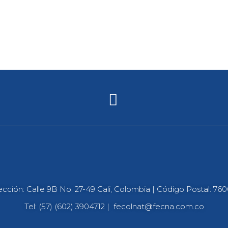
ección: Calle 9B No. 27-49 Cali, Colombia | Código Postal: 76
Tel: (57) (602) 3904712 |
fecolnat@fecna.com.co
Copyright
©
FECNA 2023. All Rights Reserved.