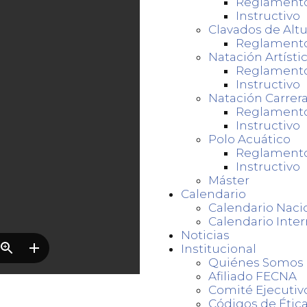
Reglament
Instructivo
Clavados de Altu
Reglament
Natación Artísti
Reglament
Instructivo
Natación Carrer
Reglament
Instructivo
Polo Acuático
Reglament
Instructivo
Máster
Calendario
Calendario Naci
Calendario Inter
Noticias
Institucional
Quiénes Somos
Afiliado FECNA
Comité Ejecutiv
Códigos de Ética