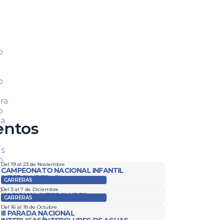
o
o
ra
o
ca
entos
o
as
o
Del 19 al 23 de Noviembre
CAMPEONATO NACIONAL INFANTIL
INTERCLUBES – II
CARRERAS
o
Del 3 al 7 de Diciembre
NACIONAL INTERCLUBES
CARRERAS
Del 16 al 18 de Octubre
III PARADA NACIONAL