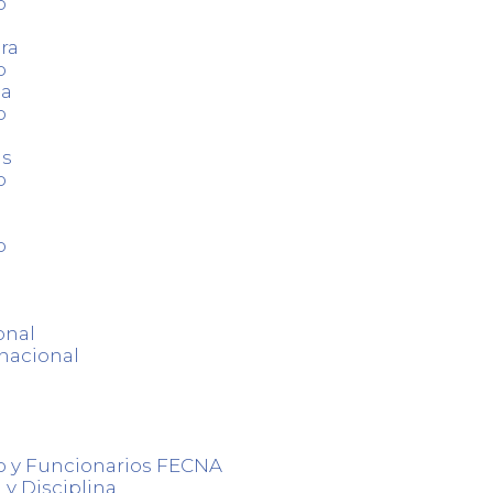
o
ra
o
ca
o
as
o
o
onal
nacional
o y Funcionarios FECNA
 y Disciplina