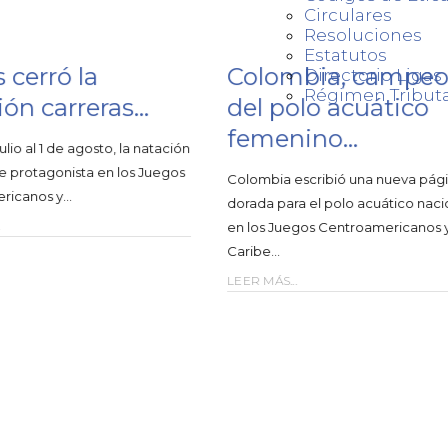
Circulares
Resoluciones
Estatutos
ombia, campeona
Cuatro medallas 
Directorio Liga
Régimen Tributa
polo acuático
bronce para el…
enino…
Los #AtletasFECNA continúan 
experiencias internacionales de
a escribió una nueva página
nivel en su camino hacia los Ju
ara el polo acuático nacional
Centroamericanos y del…
Juegos Centroamericanos y del
LEER MÁS...
...