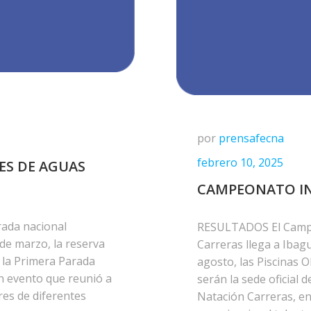
por
prensafecna
febrero 10, 2025
ES DE AGUAS
CAMPEONATO I
rada nacional
RESULTADOS El Campe
 de marzo, la reserva
Carreras llega a Ibagu
e la Primera Parada
agosto, las Piscinas 
n evento que reunió a
serán la sede oficial
es de diferentes
Natación Carreras, e