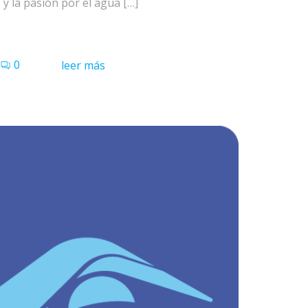
o y la pasión por el agua […]
0
leer más