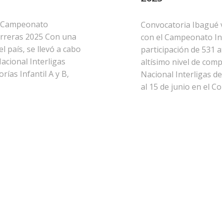
l Campeonato
Convocatoria Ibagué v
Carreras 2025 Con una
con el Campeonato Int
l país, se llevó a cabo
participación de 531 
acional Interligas
altísimo nivel de com
rías Infantil A y B,
Nacional Interligas d
al 15 de junio en el C