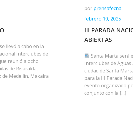
por
prensafecna
febrero 10, 2025
TO
III PARADA NAC
ABIERTAS
se llevó a cabo en la
acional Interclubes de
Santa Marta será es
que reunió a ocho
Interclubes de Aguas A
ilas de Risaralda,
ciudad de Santa Marta
az de Medellín, Makaira
para la III Parada Nac
evento organizado po
conjunto con la […]