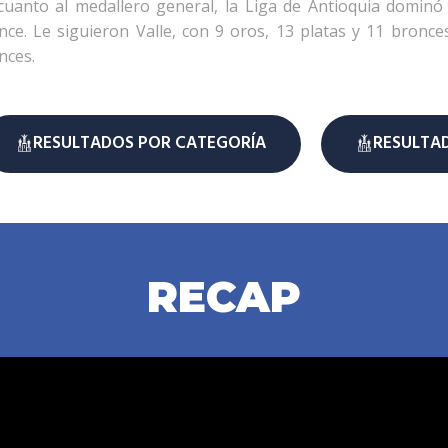
cuanto al medallero general, la Liga de Antioquia dominó
nce. Le siguieron Valle, con 9 oros, 13 platas y 11 bronc
nces.
RESULTADOS POR CATEGORÍA
RESULTAD
RECAP