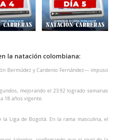
en la natación colombiana:
Simón Bermúdez y Cardenio Fernández— impuso
segundos, mejorando el 23.92 logrado semanas
a 18 años vigente.
 la Liga de Bogotá. En la rama masculina, el
evos talentos, confirmando que el nivel de la