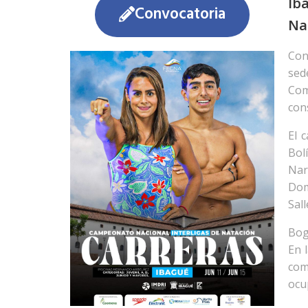
Ib
Convocatoria
Na
Con
sed
Com
con
El 
Bol
Nar
Dom
Sal
Bog
En 
com
ocu