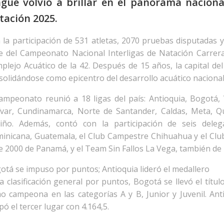
agué volvió a brillar en el panorama nacion
tación 2025.
 la participación de 531 atletas, 2070 pruebas disputadas y
e del Campeonato Nacional Interligas de Natación Carreras
plejo Acuático de la 42. Después de 15 años, la capital del 
solidándose como epicentro del desarrollo acuático nacional
campeonato reunió a 18 ligas del país: Antioquia, Bogotá, V
ívar, Cundinamarca, Norte de Santander, Caldas, Meta, Q
iño. Además, contó con la participación de seis delega
inicana, Guatemala, el Club Campestre Chihuahua y el Club
le 2000 de Panamá, y el Team Sin Fallos La Vega, también de
otá se impuso por puntos; Antioquia lideró el medallero
la clasificación general por puntos, Bogotá se llevó el títu
o campeona en las categorías A y B, Junior y Juvenil. Ant
pó el tercer lugar con 4.164,5.