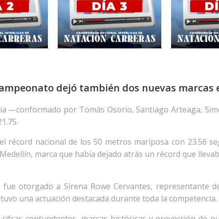
 campeonato dejó también dos nuevas marcas 
oquia —conformado por Tomás Osorio, Santiago Arteaga, 
1.75.
r el récord nacional de los 50 metros mariposa con 23.56 
edellín, marca que había dejado atrás un récord que llevab
 fue otorgado a Sirena Rowe Cervantes, representante de
 tuvo una actuación destacada durante toda la competencia.
cifras contundentes, marcas históricas y proyección de nu