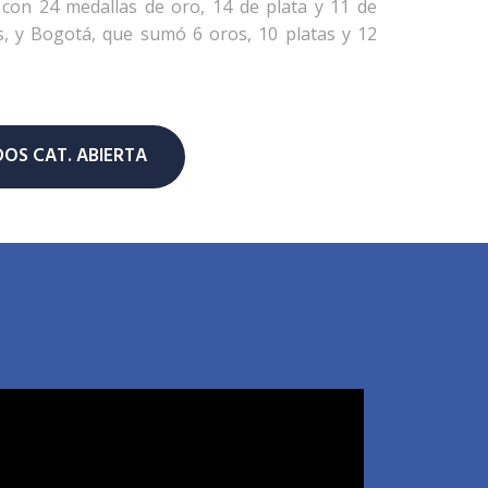
 con 24 medallas de oro, 14 de plata y 11 de
es, y Bogotá, que sumó 6 oros, 10 platas y 12
OS CAT. ABIERTA