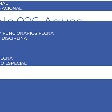
NAL
NACIONAL
No.026-Aguas-
damericano-V2
Y FUNCIONARIOS FECNA
 DISCIPLINA
FECNA
O ESPECIAL