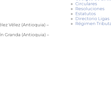
Circulares
Resoluciones
Estatutos
Directorio Liga
Régimen Tributa
lez Vélez (Antioquia) –
n Granda (Antioquia) –