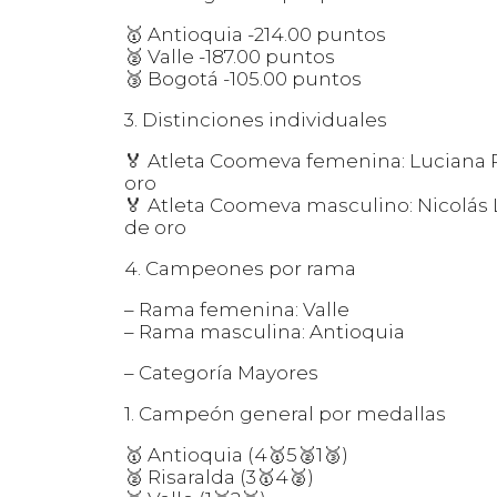
🥇 Antioquia -214.00 puntos
🥈 Valle -187.00 puntos
🥉 Bogotá -105.00 puntos
3. Distinciones individuales
🏅 Atleta Coomeva femenina: Luciana 
oro
🏅 Atleta Coomeva masculino: Nicolás
de oro
4. Campeones por rama
– Rama femenina: Valle
– Rama masculina: Antioquia
– Categoría Mayores
1. Campeón general por medallas
🥇 Antioquia (4🥇5🥈1🥉)
🥈 Risaralda (3🥇4🥈)