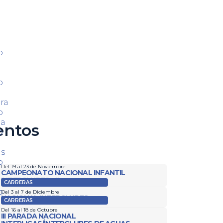
o
o
ra
o
ca
entos
o
as
o
Del 19 al 23 de Noviembre
CAMPEONATO NACIONAL INFANTIL
INTERCLUBES – II
CARRERAS
o
Del 3 al 7 de Diciembre
NACIONAL INTERCLUBES
CARRERAS
Del 16 al 18 de Octubre
III PARADA NACIONAL