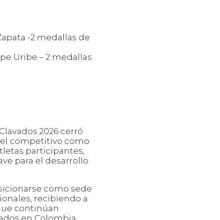
Zapata -2 medallas de
ipe Uribe – 2 medallas
Clavados 2026 cerró
ivel competitivo como
tletas participantes,
e para el desarrollo
osicionarse como sede
onales, recibiendo a
 que continúan
vados en Colombia.