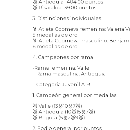
🥈 Antioquia -404.00 puntos
🥉 Risaralda -39.00 puntos
3. Distinciones individuales
🏅 Atleta Coomeva femenina: Valeria Vé
5 medallas de oro
🏅 Atleta Coomeva masculino: Benjamí
6 medallas de oro
4. Campeones por rama
-Rama femenina: Valle
– Rama masculina: Antioquia
– Categoría Juvenil A-B
1. Campeón general por medallas
🥇 Valle (13🥇10🥈7🥉)
🥈 Antioquia (10🥇15🥈7🥉)
🥉 Bogotá (5🥇2🥈9🥉)
2. Podio general por puntos