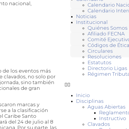
nto nacional,
Calendario Naci
Calendario Inter
Noticias
Institucional
Quiénes Somos
Afiliado FECNA
Comité Ejecutiv
Códigos de Ética
Circulares
Resoluciones
Estatutos
Directorio Liga
 de los eventos más
Régimen Tributa
 clavados, no solo por
 jornada, sino también
acionales de gran
Inicio
Disciplinas
uscaron marcas y
Aguas Abiertas
e a la clasificación
Reglament
l Caribe Santo
Instructivo
á del 24 de julio al 8
Clavados
cana. Por su parte, las