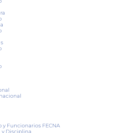
o
ra
o
ca
o
as
o
o
onal
nacional
o y Funcionarios FECNA
 y Disciplina