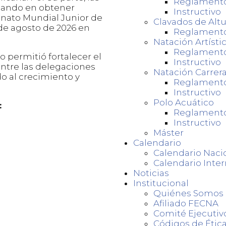
Reglament
sando en obtener
Instructivo
nato Mundial Junior de
Clavados de Altu
 de agosto de 2026 en
Reglament
Natación Artísti
Reglament
 permitió fortalecer el
Instructivo
ntre las delegaciones
Natación Carrer
o al crecimiento y
Reglament
Instructivo
Polo Acuático
:
Reglament
Instructivo
Máster
Calendario
Calendario Naci
Calendario Inter
Noticias
Institucional
Quiénes Somos
Afiliado FECNA
Comité Ejecutiv
Códigos de Ética