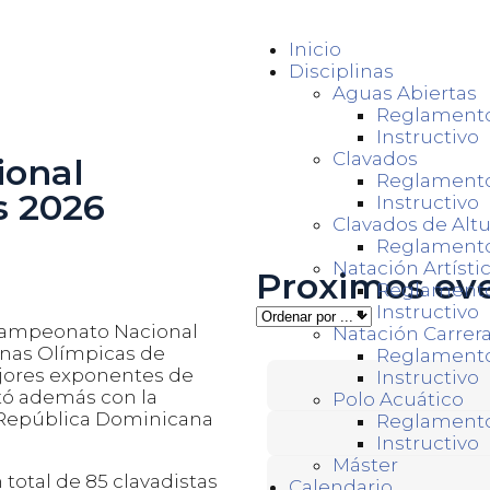
Inicio
Disciplinas
Aguas Abiertas
Reglament
Instructivo
Clavados
ional
Reglament
s 2026
Instructivo
Clavados de Altu
Reglament
Natación Artísti
Proximos ev
Reglament
Instructivo
l Campeonato Nacional
Natación Carrer
cinas Olímpicas de
Reglament
ejores exponentes de
Instructivo
tó además con la
Polo Acuático
y República Dominicana
Reglament
Instructivo
Máster
total de 85 clavadistas
Calendario