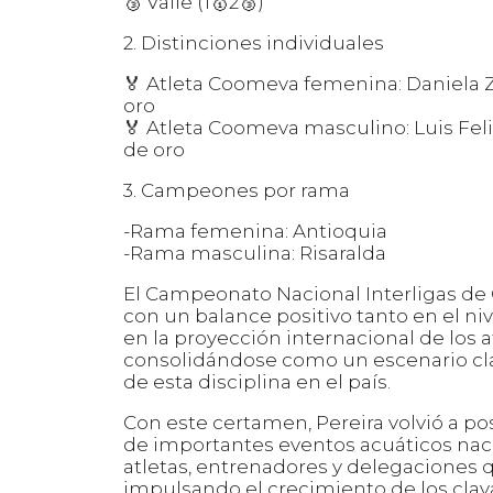
🥉 Valle (1🥇2🥉)
2. Distinciones individuales
🏅 Atleta Coomeva femenina: Daniela 
oro
🏅 Atleta Coomeva masculino: Luis Fel
de oro
3. Campeones por rama
-Rama femenina: Antioquia
-Rama masculina: Risaralda
El Campeonato Nacional Interligas de 
con un balance positivo tanto en el n
en la proyección internacional de los a
consolidándose como un escenario clav
de esta disciplina en el país.
Con este certamen, Pereira volvió a p
de importantes eventos acuáticos naci
atletas, entrenadores y delegaciones
impulsando el crecimiento de los cla