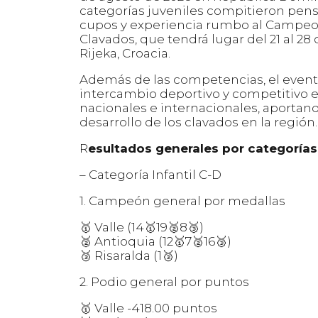
categorías juveniles compitieron pen
cupos y experiencia rumbo al Campeo
Clavados, que tendrá lugar del 21 al 28
Rijeka, Croacia.
Además de las competencias, el evento
intercambio deportivo y competitivo e
nacionales e internacionales, aportand
desarrollo de los clavados en la región.
R
esultados generales por categorías
– Categoría Infantil C-D
1. Campeón general por medallas
🥇 Valle (14🥇19🥈8🥉)
🥈 Antioquia (12🥇7🥈16🥉)
🥉 Risaralda (1🥉)
2. Podio general por puntos
🥇 Valle -418.00 puntos