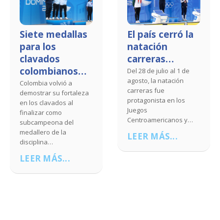
dallas
El país cerró la
Colombia,
natación
campeona
carreras…
polo acuá
anos…
femenin
Del 28 de julio al 1 de
agosto, la natación
ió a
Colombia escri
carreras fue
fortaleza
nueva página 
protagonista en los
s al
para el polo ac
Juegos
nacional en los
Centroamericanos y…
 del
Centroamerican
la
Caribe…
LEER MÁS...
LEER MÁS..
..