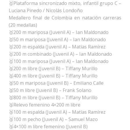
🥇Plataforma sincronizado mixto, infantil grupo C –
Luciana Pinedo / Nicolás Londoño
Medallero final de Colombia en natación carreras
(20 medallas)
🥇200 m mariposa (Juvenil A) – Ian Maldonado
🥇50 m mariposa (Juvenil A) – Ian Maldonado
🥇200 m espalda (Juvenil A) – Matías Ramírez
🥇200 m combinado (Juvenil A) – Ian Maldonado
🥇100 m mariposa (Juvenil A) – Ian Maldonado
🥈200 m libre (Juvenil B) – Tiffany Murillo
🥈400 m libre (Juvenil B) – Tiffany Murillo
🥈50 m mariposa (Juvenil B) – Emiliano Calle
🥈50 m libre (Juvenil B) – Frank Solano
🥈800 m libre (Juvenil B) – Tiffany Murillo
🥈Relevo femenino 4×200 m libre
🥉100 m espalda (Juvenil A) – Matías Ramírez
🥉100 m pecho (Juvenil A) – Samuel Mazo
🥉4×100 m libre femenino (Juvenil B)