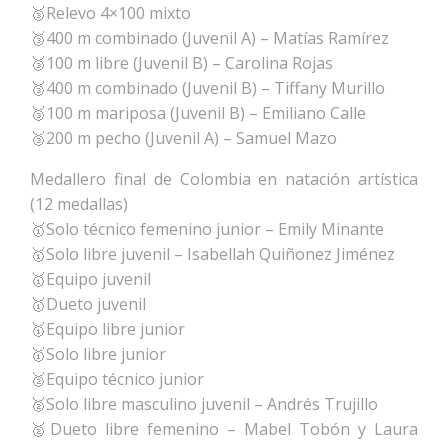
🥉Relevo 4×100 mixto
🥉400 m combinado (Juvenil A) – Matías Ramírez
🥉100 m libre (Juvenil B) – Carolina Rojas
🥉400 m combinado (Juvenil B) – Tiffany Murillo
🥉100 m mariposa (Juvenil B) – Emiliano Calle
🥉200 m pecho (Juvenil A) – Samuel Mazo
Medallero final de Colombia en natación artística
(12 medallas)
🥇Solo técnico femenino junior – Emily Minante
🥇Solo libre juvenil – Isabellah Quiñonez Jiménez
🥇Equipo juvenil
🥇Dueto juvenil
🥇Equipo libre junior
🥇Solo libre junior
🥈Equipo técnico junior
🥈Solo libre masculino juvenil – Andrés Trujillo
🥈Dueto libre femenino – Mabel Tobón y Laura