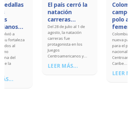
El país cerró la
Colombia,
natación
campeona del
carreras…
polo acuático
femenino…
Del 28 de julio al 1 de
agosto, la natación
Colombia escribió una
carreras fue
nueva página dorada
protagonista en los
para el polo acuático
Juegos
nacional en los Juegos
Centroamericanos y…
Centroamericanos y del
Caribe…
LEER MÁS...
LEER MÁS...