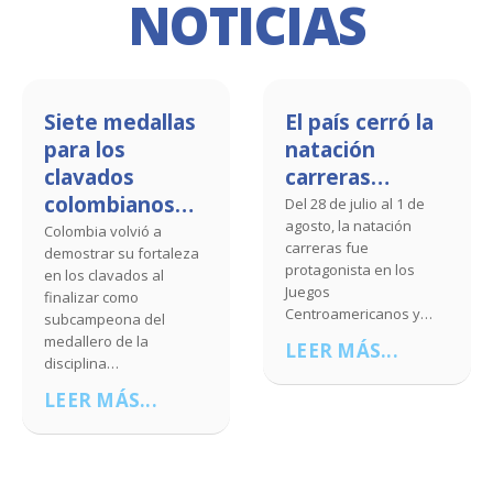
NOTICIAS
Siete medallas
El país cerró la
C
para los
natación
c
clavados
carreras…
p
colombianos…
f
Del 28 de julio al 1 de
agosto, la natación
olombia volvió a
Co
carreras fue
emostrar su fortaleza
nu
protagonista en los
n los clavados al
par
Juegos
inalizar como
na
Centroamericanos y…
ubcampeona del
Ce
edallero de la
Ca
LEER MÁS...
isciplina…
L
LEER MÁS...