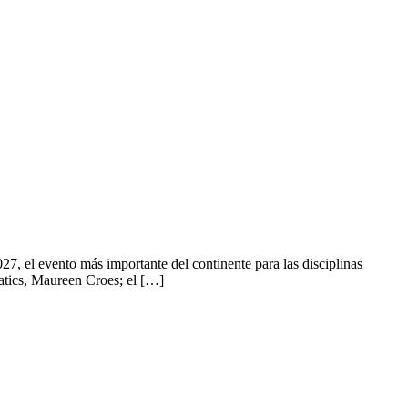
DISCIPLINAS
CALENDARIO
NOTICIAS
INSTIT
, el evento más importante del continente para las disciplinas
uatics, Maureen Croes; el […]