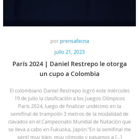
por
prensafecna
julio 21, 2023
París 2024 | Daniel Restrepo le otorga
un cupo a Colombia
El colombiano Daniel Restrepo logró este miércoles
19 de julio la clasificación a los Juegos Olímpicos
París 2024, luego de finalizar undécimo en la
semifinal de trampolín 3 metros de la modalidad de
clavados en el Campeonato Mundial de Natación que
se lleva a cabo en Fukuoka, Japón.“En la semifinal me
sentí muy bien, muy cómodo y pasamos a […]