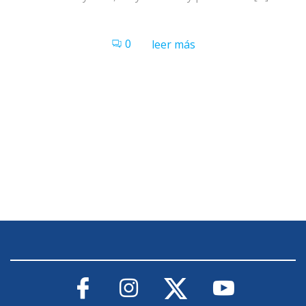
0
leer más