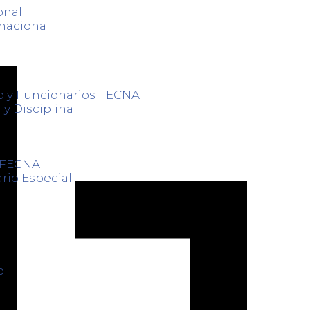
onal
nacional
o y Funcionarios FECNA
 y Disciplina
s FECNA
rio Especial
o