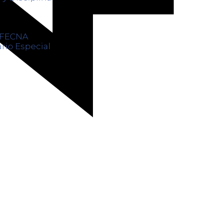
s FECNA
rio Especial