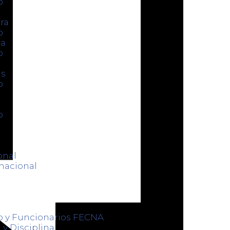
o
ra
o
ca
o
as
o
o
onal
nacional
o y Funcionarios FECNA
 y Disciplina