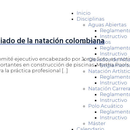
Inicio
Disciplinas
Aguas Abiertas
Reglament
Instructivo
liado de la natación colombiana
Clavados
Reglament
Instructivo
mité ejecutivo encabezado por Jorge Soto, es motivo
Clavados de Altu
rtantes en construcción de piscinas: Myrtha Pools.
Reglament
 la práctica profesional […]
Natación Artísti
Reglament
Instructivo
Natación Carrer
Reglament
Instructivo
Polo Acuático
Reglament
Instructivo
Máster
Calendario