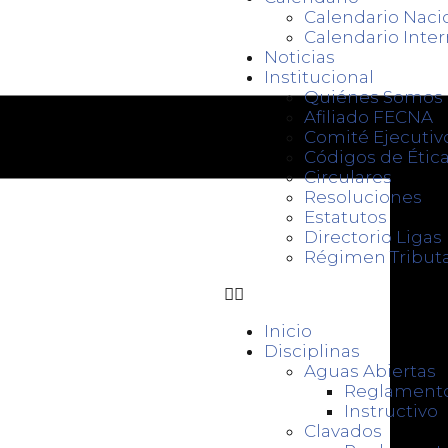
Calendario Naci
Calendario Inter
Noticias
Institucional
Quiénes Somos
Afiliado FECNA
Comité Ejecutiv
Códigos de Ética
Circulares
Resoluciones
Estatutos
Directorio Liga
Régimen Tributa
Inicio
Disciplinas
Aguas Abiertas
Reglament
Instructivo
Clavados