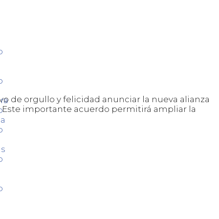
o
o
 de orgullo y felicidad anunciar la nueva alianza
ra
 Este importante acuerdo permitirá ampliar la
o
ca
o
as
o
o