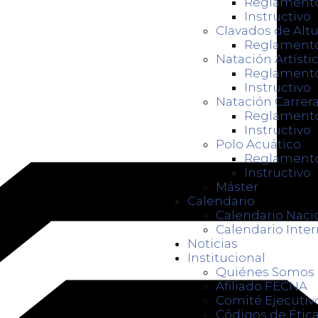
Reglament
Instructivo
Clavados de Altu
Reglament
Natación Artísti
Reglament
Instructivo
Natación Carrer
Reglament
Instructivo
Polo Acuático
Reglament
Instructivo
Máster
Calendario
Calendario Naci
Calendario Inter
Noticias
Institucional
Quiénes Somos
Afiliado FECNA
Comité Ejecutiv
Códigos de Ética