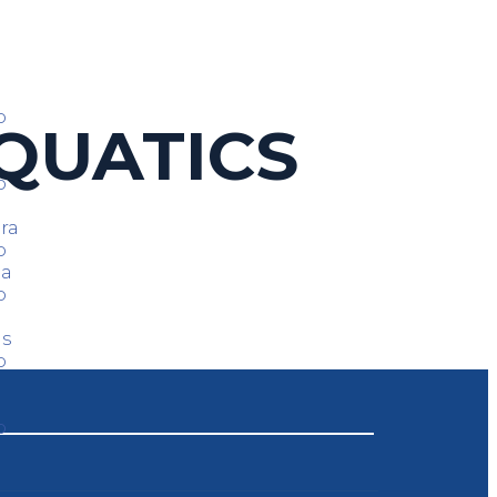
o
QUATICS
o
ra
o
ca
o
as
o
o