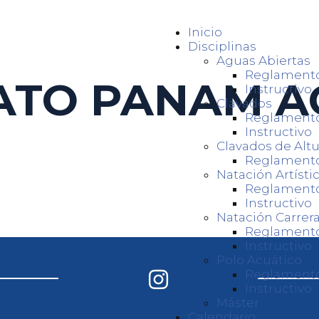
Inicio
Disciplinas
Aguas Abiertas
Reglament
TO PANAM A
Instructivo
Clavados
Reglament
Instructivo
Clavados de Altu
Reglament
Natación Artísti
Reglament
Instructivo
Natación Carrer
Reglament
Instructivo
Polo Acuático
Reglament
Instructivo
Máster
Calendario