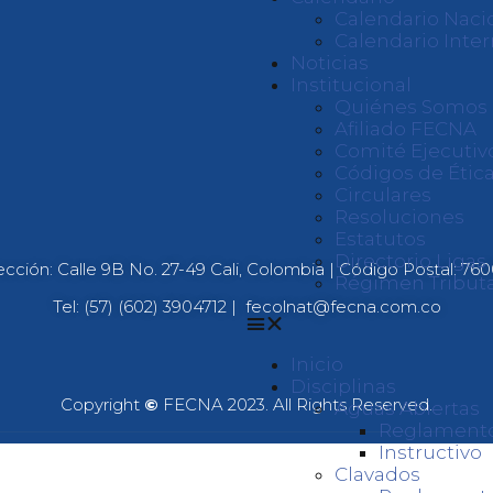
Calendario Naci
Calendario Inter
Noticias
Institucional
Quiénes Somos
Afiliado FECNA
Comité Ejecutiv
Códigos de Ética
Circulares
Resoluciones
Estatutos
Directorio Liga
ección: Calle 9B No. 27-49 Cali, Colombia | Código Postal: 76
Régimen Tributa
Tel: (57) (602) 3904712 |
fecolnat@fecna.com.co
Inicio
Disciplinas
Copyright
©
FECNA 2023. All Rights Reserved.
Aguas Abiertas
Reglament
Instructivo
Clavados