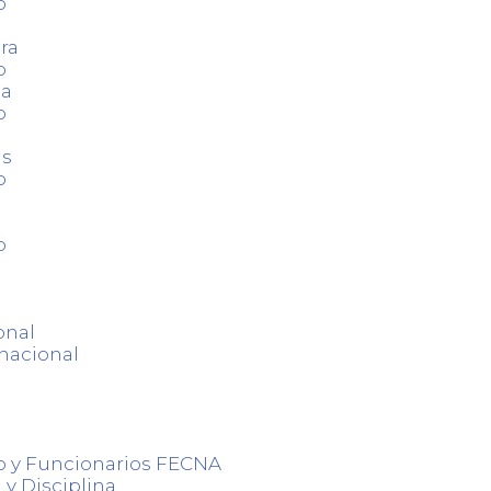
o
ra
o
ca
o
as
o
o
onal
nacional
o y Funcionarios FECNA
 y Disciplina