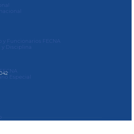
onal
nacional
o y Funcionarios FECNA
 y Disciplina
s FECNA
0042
rio Especial
o