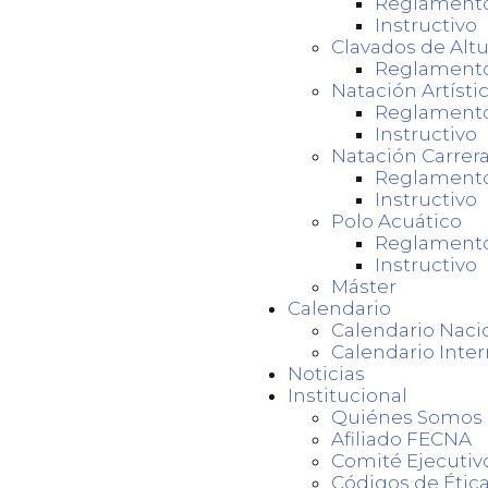
Reglament
Instructivo
Clavados de Altu
Reglament
Natación Artísti
Reglament
Instructivo
Natación Carrer
Reglament
Instructivo
Polo Acuático
Reglament
Instructivo
Máster
Calendario
Calendario Naci
Calendario Inter
Noticias
Institucional
Quiénes Somos
Afiliado FECNA
Comité Ejecutiv
Códigos de Ética