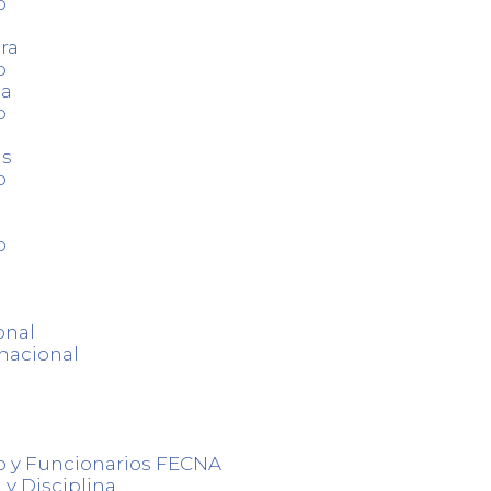
o
ra
o
ca
o
as
o
o
onal
nacional
o y Funcionarios FECNA
 y Disciplina