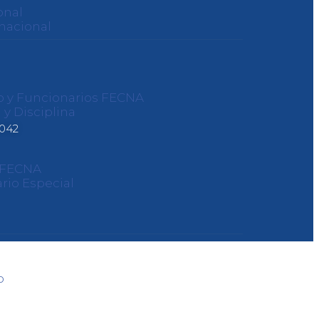
onal
nacional
o y Funcionarios FECNA
 y Disciplina
0042
s FECNA
rio Especial
o