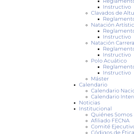
Reglament
Instructivo
Clavados de Altu
Reglament
Natación Artísti
Reglament
Instructivo
Natación Carrer
Reglament
Instructivo
Polo Acuático
Reglament
Instructivo
Máster
Calendario
Calendario Naci
Calendario Inter
Noticias
Institucional
Quiénes Somos
Afiliado FECNA
Comité Ejecutiv
Códigos de Ética