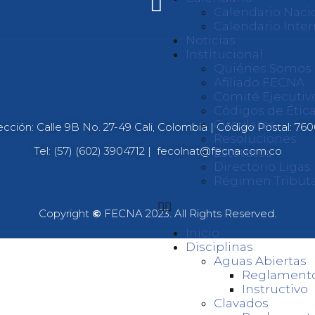
Calendario Naci
Calendario Inter
Noticias
Institucional
Quiénes Somos
Afiliado FECNA
Comité Ejecutiv
Códigos de Ética
Circulares
ección: Calle 9B No. 27-49 Cali, Colombia | Código Postal: 76
Resoluciones
Tel: (57) (602) 3904712 |
fecolnat@fecna.com.co
Estatutos
Directorio Liga
Régimen Tributa
Copyright
©
FECNA 2023. All Rights Reserved.
Inicio
Disciplinas
Aguas Abiertas
Reglament
Instructivo
Clavados