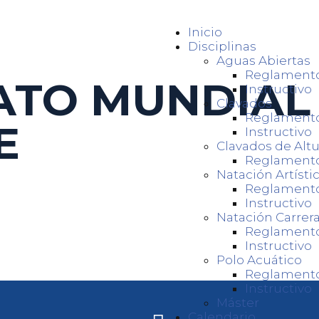
Inicio
Disciplinas
Aguas Abiertas
Reglament
TO MUNDIAL
Instructivo
Clavados
Reglament
E
Instructivo
Clavados de Altu
Reglament
Natación Artísti
Reglament
Instructivo
Natación Carrer
Reglament
Instructivo
Polo Acuático
Reglament
Instructivo
Máster
Calendario