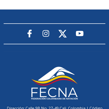
Dirección: Calle 9B No. 27-49 Cali, Colombia | Código